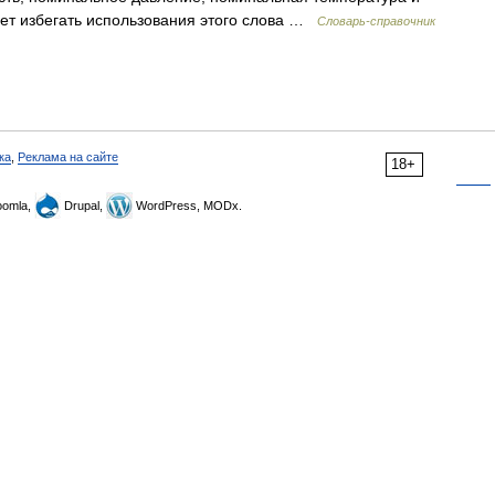
ет избегать использования этого слова …
Словарь-справочник
ка
,
Реклама на сайте
18+
omla,
Drupal,
WordPress, MODx.