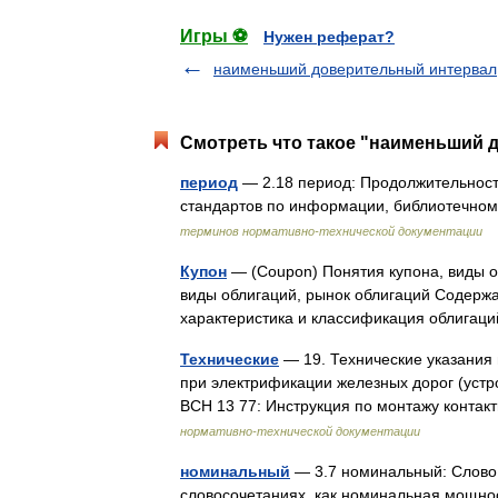
Игры ⚽
Нужен реферат?
наименьший доверительный интервал
Смотреть что такое "наименьший 
период
— 2.18 период: Продолжительност
стандартов по информации, библиотечном
терминов нормативно-технической документации
Купон
— (Coupon) Понятия купона, виды о
виды облигаций, рынок облигаций Содер
характеристика и классификация облига
Технические
— 19. Технические указания 
при электрификации железных дорог (устро
ВСН 13 77: Инструкция по монтажу конт
нормативно-технической документации
номинальный
— 3.7 номинальный: Слово,
словосочетаниях, как номинальная мощно