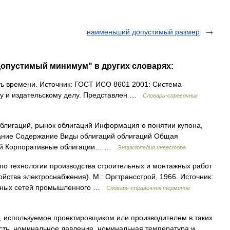
наименьший допустимый размер
допустимый минимум" в других словарях:
ь времени. Источник: ГОСТ ИСО 8601 2001: Система
у и издательскому делу. Представлен …
Словарь-справочник
блигаций, рынок облигаций Информация о понятии купона,
жание Содержание Виды облигаций облигаций Общая
ций Корпоративные облигации… …
Энциклопедия инвестора
по технологии производства строительных и монтажных работ
йства электроснабжения). М.: Оргтрансстрой, 1966. Источник:
актных сетей промышленного …
Словарь-справочник терминов
 используемое проектировщиком или производителем в таких
сть, номинальное давление, номинальная температура и