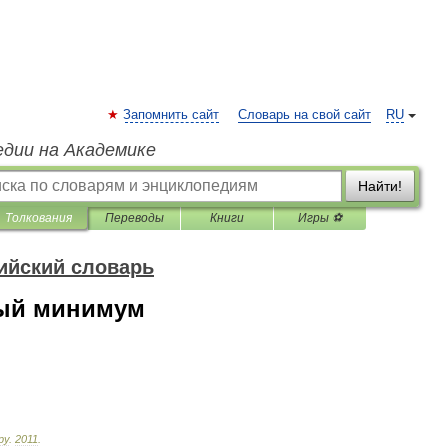
Запомнить сайт
Словарь на свой сайт
RU
едии на Академике
Найти!
Толкования
Переводы
Книги
Игры ⚽
ийский словарь
ый минимум
ру
.
2011
.