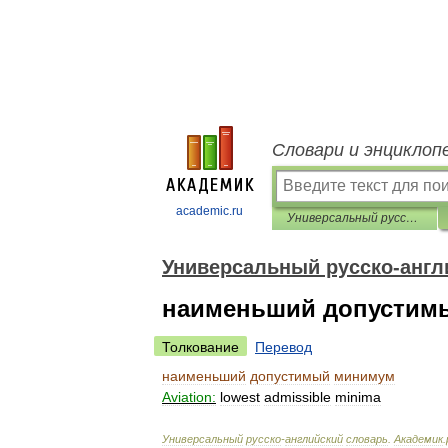
Словари и энциклоп
academic.ru
Универсальный русско-английский словарь
Универсальный русско-англ
наименьший допустим
Толкование
Перевод
наименьший
допустимый
минимум
Aviation:
lowest
admissible
minima
Универсальный
русско
-
английский
словарь
.
Академик
.